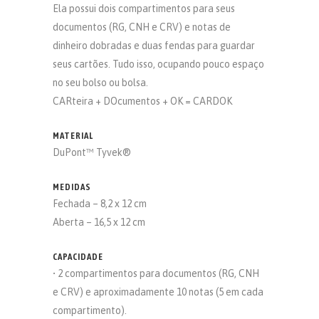
Ela possui dois compartimentos para seus
documentos (RG, CNH e CRV) e notas de
dinheiro dobradas e duas fendas para guardar
seus cartões. Tudo isso, ocupando pouco espaço
no seu bolso ou bolsa.
CARteira + DOcumentos + OK = CARDOK
MATERIAL
DuPont™ Tyvek®
MEDIDAS
Fechada – 8,2 x 12 cm
Aberta – 16,5 x 12 cm
CAPACIDADE
• 2 compartimentos para documentos (RG, CNH
e CRV) e aproximadamente 10 notas (5 em cada
compartimento).