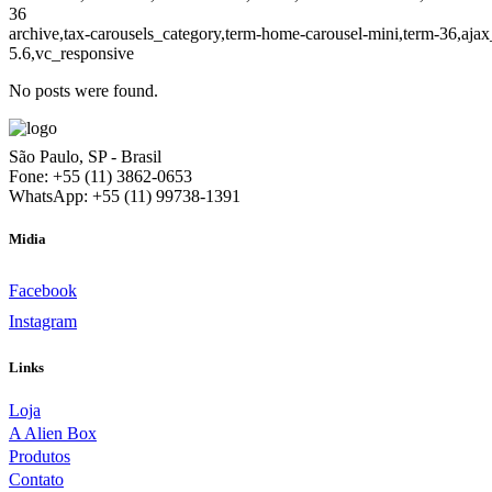
36
archive,tax-carousels_category,term-home-carousel-mini,term-36,aja
5.6,vc_responsive
No posts were found.
São Paulo, SP - Brasil
Fone: +55 (11) 3862-0653
WhatsApp: +55 (11) 99738-1391‬
Midia
Facebook
Instagram
Links
Loja
A Alien Box
Produtos
Contato