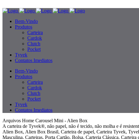
Bem-Vindo
Produtos
Carteira
Cardok
Clutch
Pocket
Tyvek
Contatos Imediatos
Bem-Vindo
Produtos
Carteira
Cardok
Clutch
Pocket
Tyvek
Contatos Imediatos
Arquivos Home Carousel Mini - Alien Box
A carteira de Tyvek®, não papel, não é tecido, não molha e é resisten
Alien Box, Alien Box Brasil, Carteira de papel, Carteira Tyvek, Tyve
Masculina, Carteiras, Porta Cartão, Bolsa, Carteria Clássica, Carteira