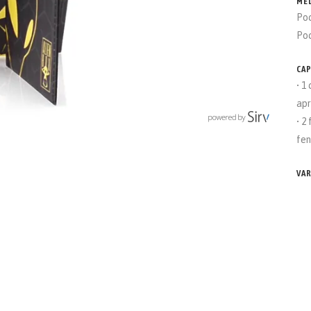
ME
Poc
Poc
CA
• 1
apr
• 2
fen
VA