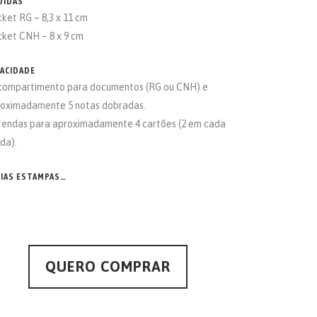
DIDAS
ket RG – 8,3 x 11 cm
ket CNH – 8 x 9 cm
PACIDADE
 compartimento para documentos (RG ou CNH) e
oximadamente 5 notas dobradas.
 fendas para aproximadamente 4 cartões (2 em cada
da).
RIAS ESTAMPAS…
QUERO COMPRAR