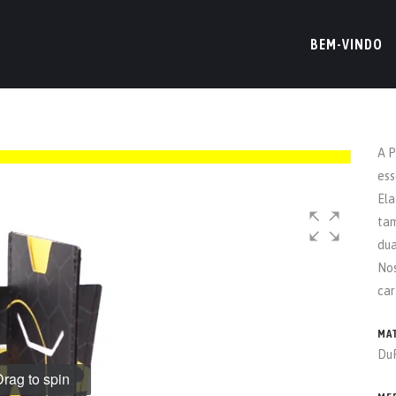
BEM-VINDO
A P
ess
Ela
tam
dua
No
car
MA
Du
rag to spin