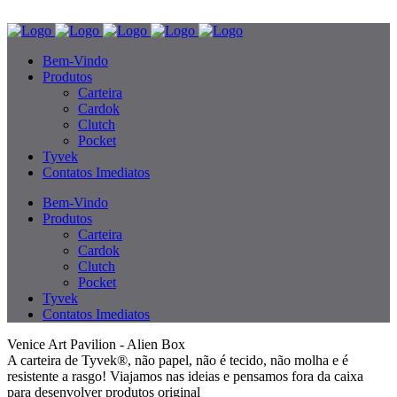
Bem-Vindo
Produtos
Carteira
Cardok
Clutch
Pocket
Tyvek
Contatos Imediatos
Bem-Vindo
Produtos
Carteira
Cardok
Clutch
Pocket
Tyvek
Contatos Imediatos
Venice Art Pavilion - Alien Box
A carteira de Tyvek®, não papel, não é tecido, não molha e é
resistente a rasgo! Viajamos nas ideias e pensamos fora da caixa
para desenvolver produtos original