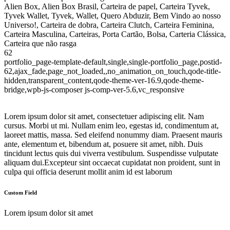
Alien Box, Alien Box Brasil, Carteira de papel, Carteira Tyvek,
Tyvek Wallet, Tyvek, Wallet, Quero Abduzir, Bem Vindo ao nosso
Universo!, Carteira de dobra, Carteira Clutch, Carteira Feminina,
Carteira Masculina, Carteiras, Porta Cartão, Bolsa, Carteria Clássica,
Carteira que não rasga
62
portfolio_page-template-default,single,single-portfolio_page,postid-
62,ajax_fade,page_not_loaded,,no_animation_on_touch,qode-title-
hidden,transparent_content,qode-theme-ver-16.9,qode-theme-
bridge,wpb-js-composer js-comp-ver-5.6,vc_responsive
Lorem ipsum dolor sit amet, consectetuer adipiscing elit. Nam
cursus. Morbi ut mi. Nullam enim leo, egestas id, condimentum at,
laoreet mattis, massa. Sed eleifend nonummy diam. Praesent mauris
ante, elementum et, bibendum at, posuere sit amet, nibh. Duis
tincidunt lectus quis dui viverra vestibulum. Suspendisse vulputate
aliquam dui.Excepteur sint occaecat cupidatat non proident, sunt in
culpa qui officia deserunt mollit anim id est laborum
Custom Field
Lorem ipsum dolor sit amet