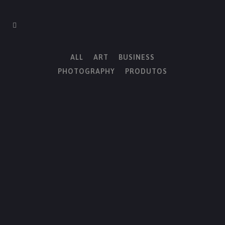
ALL
ART
BUSINESS
PHOTOGRAPHY
PRODUTOS
ZOOM
VIEW
ZOOM
VIEW
ZOOM
VIEW